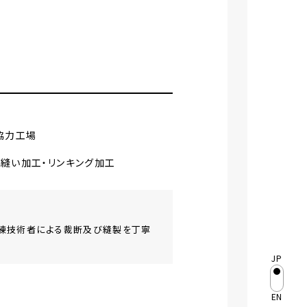
協⼒⼯場
縫い加⼯・リンキング加⼯
練技術者による裁断及び縫製を丁寧
JP
EN