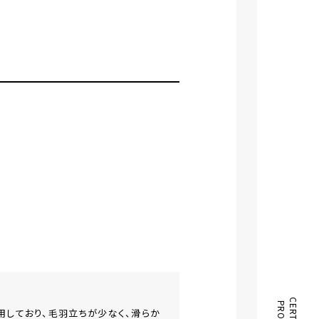
⽤しており、⽑⽻⽴ちが少なく、滑らか