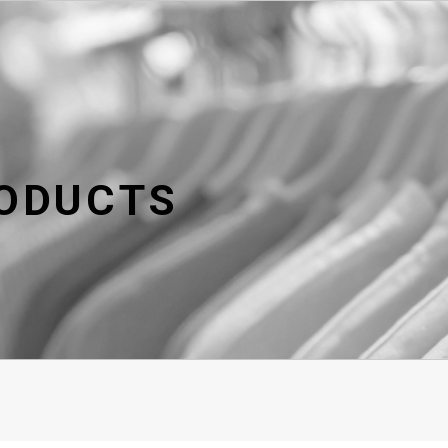
O
D
U
C
T
S