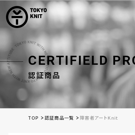
C
E
R
T
I
F
I
E
L
D
P
R
認証商品
TOP
認証商品一覧
障害者アートKnit