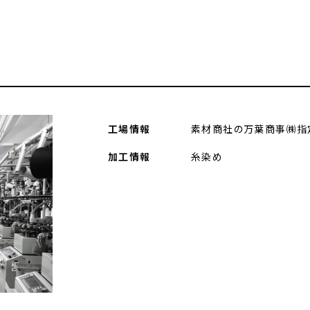
工場情報
素材商社の万葉商事㈱指
加工情報
⽷染め