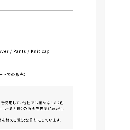
r / Pants / Knit cap
ルートでの販売）
種）を使⽤して、他社では編めない12⾊
ジョウ・ミカ様）の原画を忠実に再現し
柄を替える贅沢な作りにしています。