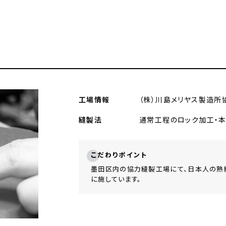
工場情報
（株）川島メリヤス製造所
縫製法
通常⼯程のロック加⼯・本
こだわりポイント
墨⽥区内の協⼒縫製⼯場にて、⽇本⼈の熟
に施しています。