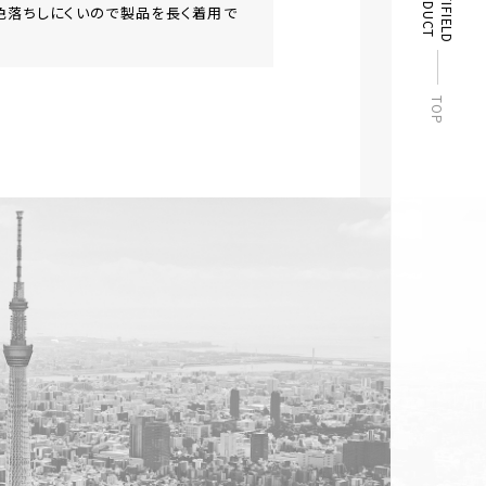
C
E
R
T
I
F
I
E
L
D
R
O
D
U
C
P
T
⾊落ちしにくいので製品を⻑く着⽤で
TOP